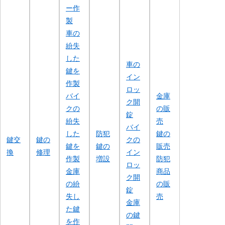
ー作
製
車の
紛失
した
車の
鍵を
イン
作製
ロッ
バイ
金庫
ク開
クの
の販
錠
紛失
売
バイ
した
防犯
鍵の
鍵交
鍵の
クの
鍵を
鍵の
販売
換
修理
イン
作製
増設
防犯
ロッ
金庫
商品
ク開
の紛
の販
錠
失し
売
金庫
た鍵
の鍵
を作