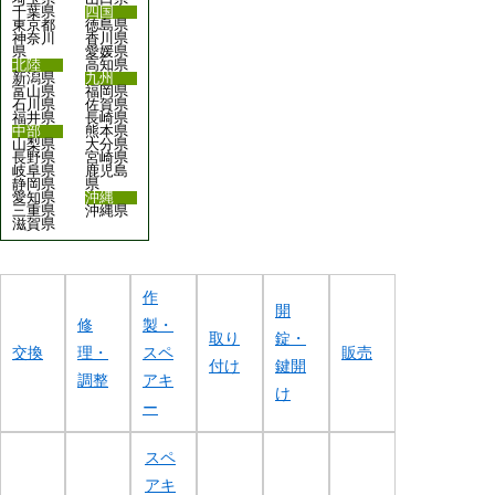
千葉県
四国
東京都
徳島県
神奈川
香川県
県
愛媛県
北陸
高知県
新潟県
九州
富山県
福岡県
石川県
佐賀県
福井県
長崎県
中部
熊本県
山梨県
大分県
長野県
宮崎県
岐阜県
鹿児島
静岡県
県
愛知県
沖縄
三重県
沖縄県
滋賀県
作
開
修
製・
取り
錠・
交換
理・
スペ
販売
付け
鍵開
調整
アキ
け
ー
スペ
アキ